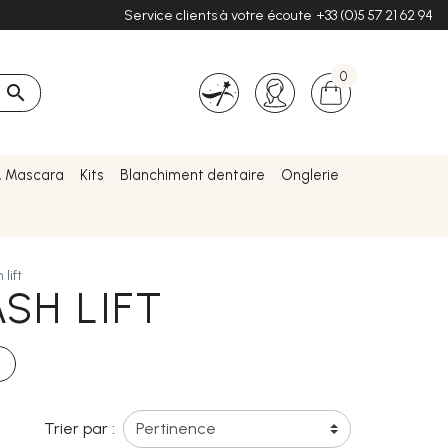
Service clients à votre écoute
+33 (0)5 57 21 62 94
0

& Mascara
Kits
Blanchiment dentaire
Onglerie
lift
SH LIFT
Trier par :