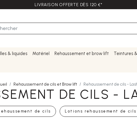
LIVRAISON OFFERTE DÈS 120 €*
lles & liquides
Matériel
Rehaussement et brow lift
Teintures 
ueil
Rehaussement de cils et Brow lift
Rehaussement de cils - Lash 
SEMENT DE CILS - LA
Rehaussement de cils
Lotions rehaussement de cils