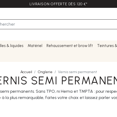
LIVRAISON OFFERTE DÈS 120 €*
lles & liquides
Matériel
Rehaussement et brow lift
Teintures 
Accueil
Onglerie
Vernis semi permanent
ERNIS SEMI PERMANE
semi permanents. Sans TPO, ni Hema et TMPTA : pour respect
te à la plus remarquable, faites votre choix et laissez parler v