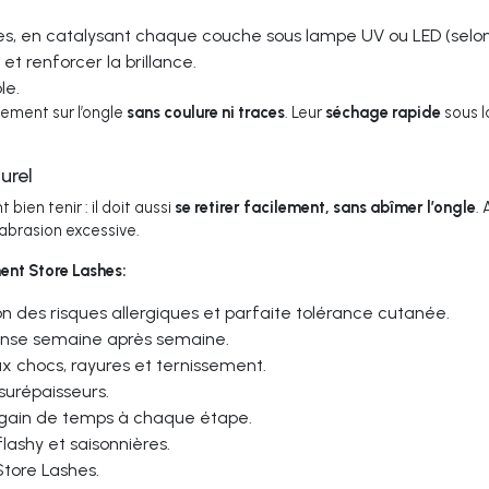
s, en catalysant chaque couche sous lampe UV ou LED (selon l
et renforcer la brillance.
le.
itement sur l’ongle
sans coulure ni traces
. Leur
séchage rapide
sous 
urel
en tenir : il doit aussi
se retirer facilement, sans abîmer l’ongle
.
 abrasion excessive.
ent Store Lashes:
n des risques allergiques et parfaite tolérance cutanée.
intense semaine après semaine.
x chocs, rayures et ternissement.
 surépaisseurs.
n gain de temps à chaque étape.
flashy et saisonnières.
tore Lashes.