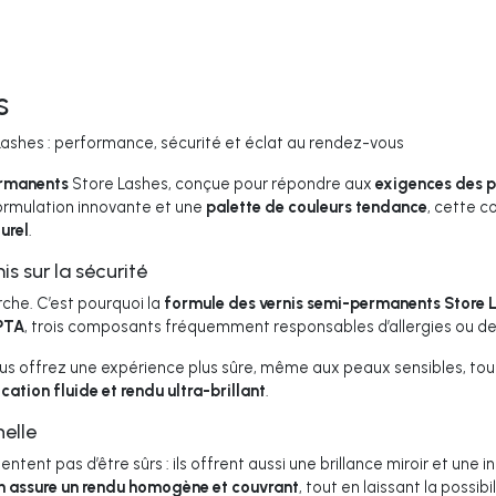
s
shes : performance, sécurité et éclat au rendez-vous
ermanents
Store Lashes, conçue pour répondre aux
exigences des p
formulation innovante et une
palette de couleurs tendance
, cette c
urel
.
s sur la sécurité
che. C’est pourquoi la
formule des vernis semi-permanents Store 
PTA
, trois composants fréquemment responsables d’allergies ou de 
ous offrez une expérience plus sûre, même aux peaux sensibles, tou
ation fluide et rendu ultra-brillant
.
nelle
ent pas d’être sûrs : ils offrent aussi une brillance miroir et une i
n assure un rendu homogène et couvrant
, tout en laissant la possib