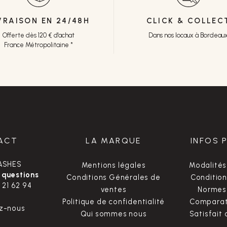
VRAISON EN 24/48H
CLICK & COLLEC
Offerte dès 120 € d'achat
Dans nos locaux à Bordeau
France Métropolitaine *
ACT
LA MARQUE
INFOS 
ASHES
Mentions légales
Modalités
 questions
Conditions Générales de
Condition
 21 62 94
ventes
Normes 
Politique de confidentialité
Comparate
z-nous
Qui sommes nous
Satisfait