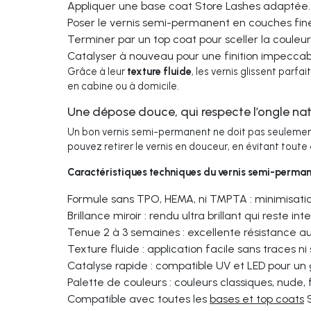
Appliquer une base coat Store Lashes adaptée.
Poser le vernis semi-permanent en couches fine
Terminer par un top coat pour sceller la couleur 
Catalyser à nouveau pour une finition impeccab
Grâce à leur
texture fluide
, les vernis glissent parfa
en cabine ou à domicile.
Une dépose douce, qui respecte l’ongle nat
Un bon vernis semi-permanent ne doit pas seulement bi
pouvez retirer le vernis en douceur, en évitant toute
Caractéristiques techniques du vernis semi-perman
Formule sans TPO, HEMA, ni TMPTA : minimisatio
Brillance miroir : rendu ultra brillant qui reste 
Tenue 2 à 3 semaines : excellente résistance au
Texture fluide : application facile sans traces ni
Catalyse rapide : compatible UV et LED pour u
Palette de couleurs : couleurs classiques, nude, 
Compatible avec toutes les
bases et top coats
S