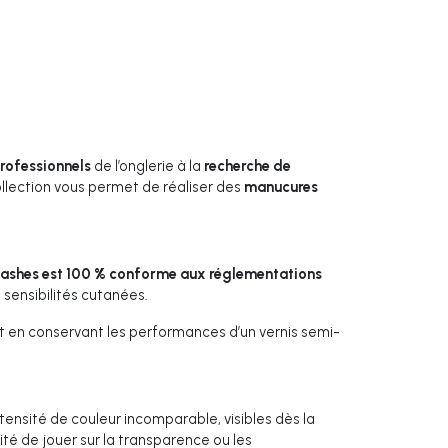
rofessionnels
de l’onglerie à la
recherche de
ollection vous permet de réaliser des
manucures
Lashes est 100 % conforme aux réglementations
sensibilités cutanées.
t en conservant les performances d’un vernis semi-
ntensité de couleur incomparable, visibles dès la
ilité de jouer sur la transparence ou les