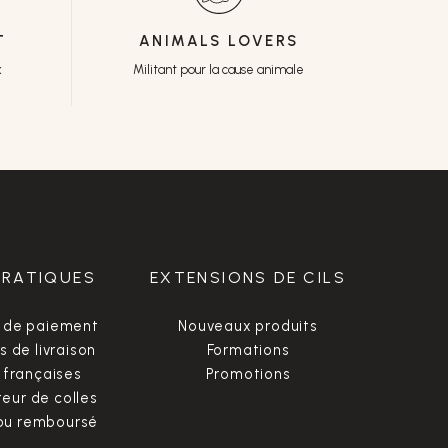
T
ANIMALS LOVERS
x
Militant pour la cause animale
PRATIQUES
EXTENSIONS DE CILS
 de paiement
Nouveaux produits
s de livraison
Formations
françaises
Promotions
ur de colles
 ou remboursé