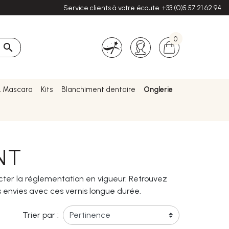
Service clients à votre écoute
+33 (0)5 57 21 62 94
0

& Mascara
Kits
Blanchiment dentaire
Onglerie
NT
er la réglementation en vigueur. Retrouvez
os envies avec ces vernis longue durée.
Trier par :