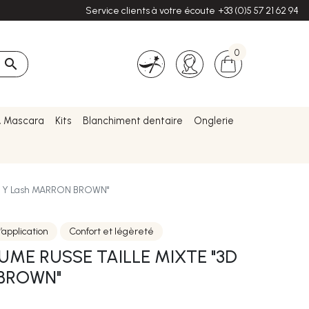
Service clients à votre écoute
+33 (0)5 57 21 62 94
0

& Mascara
Kits
Blanchiment dentaire
Onglerie
 "3D Y Lash MARRON BROWN"
d’application
Confort et légèreté
LUME RUSSE TAILLE MIXTE "3D
BROWN"