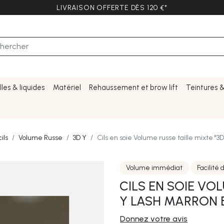
LIVRAISON OFFERTE DÈS 120 €*
lles & liquides
Matériel
Rehaussement et brow lift
Teintures 
ils
Volume Russe
3D Y
Cils en soie Volume russe taille mixte
Volume immédiat
Facilité 
CILS EN SOIE VO
Y LASH MARRON 
Donnez votre avis