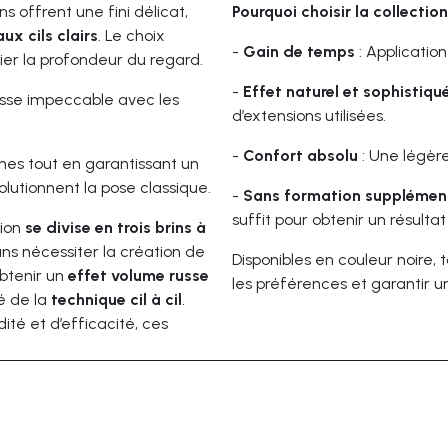
ns offrent une fini délicat,
Pourquoi choisir la collectio
aux cils clairs
. Le choix
-
Gain de temps
: Application
fier la profondeur du regard.
-
Effet naturel et sophistiqu
usse impeccable avec les
d’extensions utilisées.
-
Confort absolu
: Une légère
nnes tout en garantissant un
lutionnent la pose classique.
-
Sans formation supplémen
suffit pour obtenir un résult
sion
se divise en trois brins à
ns nécessiter la création de
Disponibles en couleur noire, 
btenir un
effet volume russe
les préférences et garantir u
té de la
technique cil à cil
.
ité et d’efficacité, ces