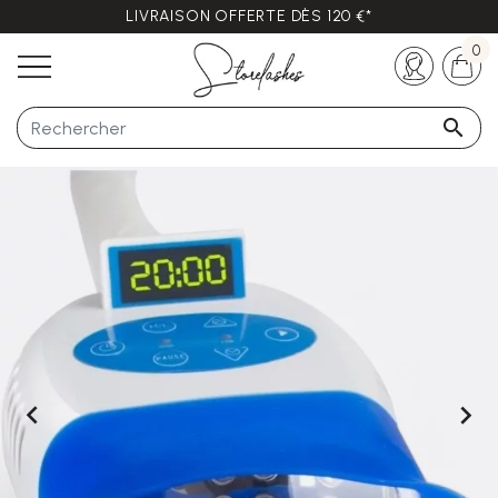
LIVRAISON OFFERTE DÈS 120 €*
Des questions ?
+33 (0)5 57 21 62 94
0


