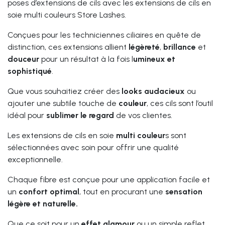
poses d’extensions de cils avec les extensions de cils en
soie multi couleurs Store Lashes.
Conçues pour les techniciennes ciliaires en quête de
distinction, ces extensions allient
légèreté
,
brillance
et
douceur
pour un résultat à la fois l
umineux et
sophistiqué
.
Que vous souhaitiez créer des
looks audacieux
ou
ajouter une subtile touche de
couleur
, ces cils sont l’outil
idéal pour
sublimer le regard
de vos clientes.
Les extensions de cils en soie
multi couleur
s sont
sélectionnées avec soin pour offrir une qualité
exceptionnelle.
Chaque fibre est conçue pour une application facile et
un
confort
optimal
, tout en procurant une
sensation
légère et naturelle.
Que ce soit pour un
effet glamour
ou un simple reflet