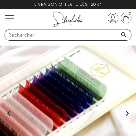
LIVRAISON OFFERTE DÈS 120 €*
Des questions ?
+33 (0)5 57 21 62 94
0


