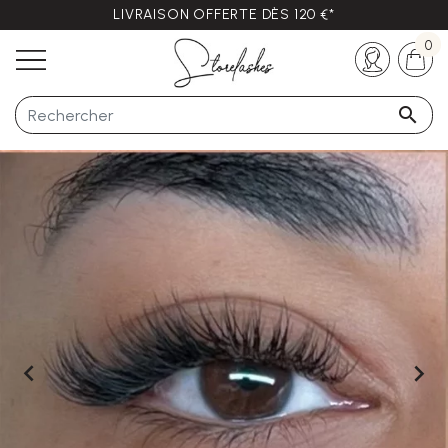
LIVRAISON OFFERTE DÈS 120 €*
Des questions ?
+33 (0)5 57 21 62 94
0


