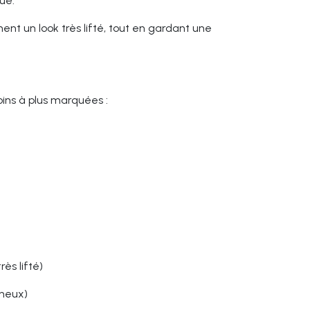
ue.
ent un look très lifté, tout en gardant une
ns à plus marquées :
ès lifté)
ineux)