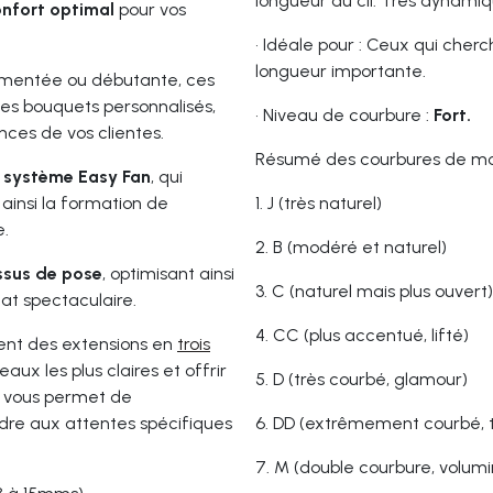
longueur du cil. Très dynamiq
nfort optimal
pour vos
•
Idéale pour : Ceux qui cherch
longueur importante.
rimentée ou débutante, ces
des bouquets personnalisés,
•
Niveau de courbure :
Fort.
ences de vos clientes.
Résumé des courbures de moi
e
système Easy Fan
, qui
t ainsi la formation de
1.
J (très naturel)
.
2.
B (modéré et naturel)
essus de pose
, optimisant ainsi
3.
C (naturel mais plus ouvert)
tat spectaculaire.
4.
CC (plus accentué, lifté)
ment des extensions en
trois
aux les plus claires et offrir
5.
D (très courbé, glamour)
rs vous permet de
dre aux attentes spécifiques
6.
DD (extrêmement courbé, tr
7.
M (double courbure, volum