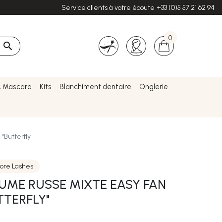
Service clients à votre écoute
+33 (0)5 57 21 62 94
0

& Mascara
Kits
Blanchiment dentaire
Onglerie
"Butterfly"
tore Lashes
LUME RUSSE MIXTE EASY FAN
TTERFLY"