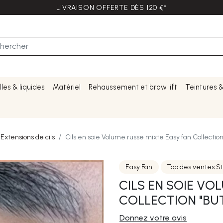
LIVRAISON OFFERTE DÈS 120 €*
lles & liquides
Matériel
Rehaussement et brow lift
Teintures 
Extensions de cils
Cils en soie Volume russe mixte Easy fan Collection 
Easy Fan
Top des ventes S
CILS EN SOIE VO
COLLECTION "BU
Donnez votre avis