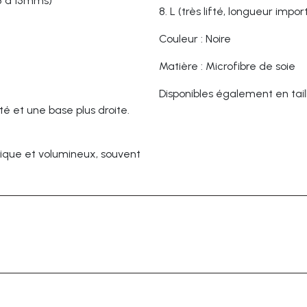
 8 à 15mms)
8.
L (très lifté, longueur impo
Couleur : Noire
Matière : Microfibre de soie
Disponibles également en taill
té et une base plus droite.
tique et volumineux, souvent