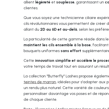
allient
légèreté
et
souplesse
, garantissant un
co
clientes.
Que vous soyez une technicienne ciliaire expé
cils révolutionnaires vous permettent de créer 
allant du
2D au 6D et au-delà
, selon les préfér
La particularité de cette gamme réside dans l
maintient les cils ensemble à la base
, facilitan
bouquets uniformes
sans
effort
supplémentaire
Cette
innovation simplifie et accélère le proc
votre temps de travail tout en assurant un résul
La collection "Butterfly" Lashes propose égale
teintes de marron
, idéales pour s'adapter aux pe
un rendu plus naturel. Cette variété de couleu
personnaliser davantage vos poses et de répon
de chaque cliente.