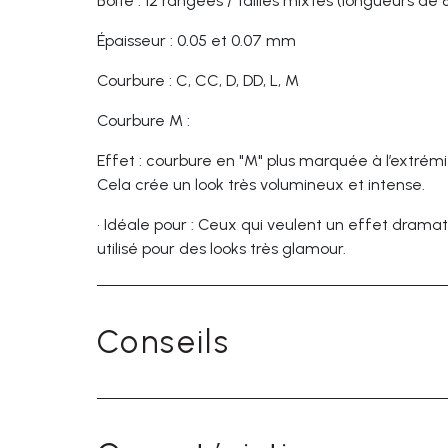
Boite : 12 rangées / tailles mixtes (longueurs de
Épaisseur : 0.05 et 0.07 mm
Courbure : C, CC, D, DD, L, M
Courbure M :
Effet : courbure en "M" plus marquée à l’extrémi
Cela crée un look très volumineux et intense.
•
Idéale pour : Ceux qui veulent un effet drama
utilisé pour des looks très glamour.
Conseils