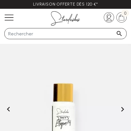
LIVRAISON OFFERTE DÈS 120 €*
Des questions ?
+33 (0)5 57 21 62 94
0


