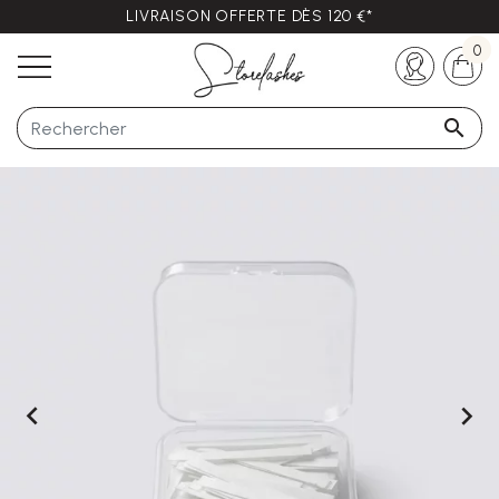
LIVRAISON OFFERTE DÈS 120 €*
Des questions ?
+33 (0)5 57 21 62 94
0


