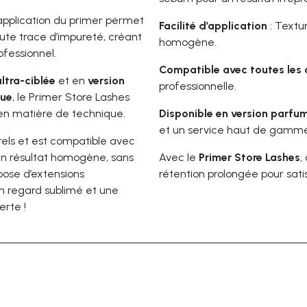
’application du primer permet
Facilité d’application
: Textu
toute trace d’impureté, créant
homogène.
ofessionnel.
Compatible avec toutes les 
ltra-ciblée
et en
version
professionnelle.
que
, le Primer Store Lashes
en matière de technique.
Disponible en version parfu
et un service haut de gamme
turels et est compatible avec
e un résultat homogène, sans
Avec le
Primer Store Lashes
,
pose d’extensions
rétention prolongée pour satis
un regard sublimé et une
erte !