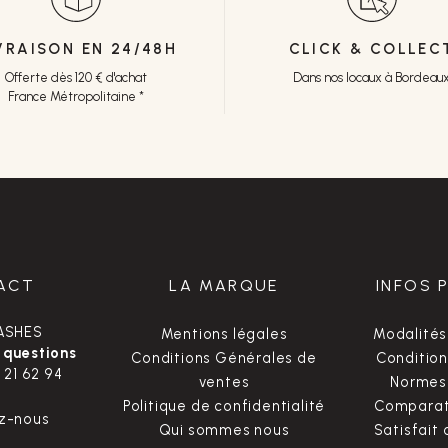
VRAISON EN 24/48H
CLICK & COLLEC
Offerte dès 120 € d'achat
Dans nos locaux à Bordeau
France Métropolitaine *
ACT
LA MARQUE
INFOS 
ASHES
Mentions légales
Modalités
 questions
Conditions Générales de
Condition
 21 62 94
ventes
Normes 
Politique de confidentialité
Comparate
z-nous
Qui sommes nous
Satisfait