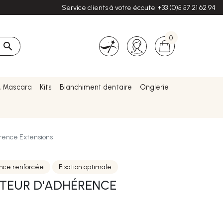
Service clients à votre écoute
+33 (0)5 57 21 62 94
0

& Mascara
Kits
Blanchiment dentaire
Onglerie
rence Extensions
nce renforcée
Fixation optimale
ATEUR D'ADHÉRENCE