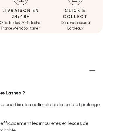
LIVRAISON EN
CLICK &
24/48H
COLLECT
Offerte dès 120 € d'achat
Dans nos locaux à
France Métropolitaine *
Bordeaux
ore Lashes ?
ise une fixation optimale de la colle et prolonge
e efficacement les impuretés et l’excès de
ochable.