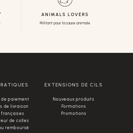
T
ANIMALS LOVERS
x
Militant pour la cause animale
PRATIQUES
EXTENSIONS DE CILS
 de paiement
Nouveaux produits
s de livraison
Formations
françaises
Promotions
ur de colles
 ou remboursé