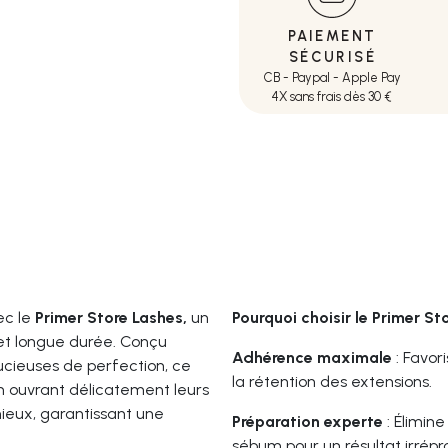
PAIEMENT
SÉCURISÉ
CB - Paypal - Apple Pay
4X sans frais dès 30 €
ec le
Primer Store Lashes,
un
Pourquoi choisir le Primer St
et longue durée. Conçu
Adhérence maximale
: Favor
oucieuses de perfection, ce
la rétention des extensions.
n ouvrant délicatement leurs
mieux, garantissant une
Préparation experte
: Élimin
sébum pour un résultat irrépr