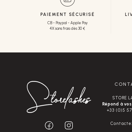
PAIEMENT SÉCURISÉ
LI
CB - Paypal - Apple Pay
4X sans frais dès 30 €
CONT
STORE L
Répond à vos
+33 (0)5 57
Contacte