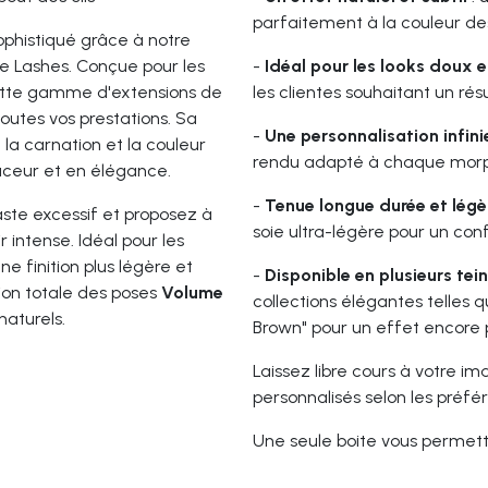
parfaitement à la couleur des 
sophistiqué grâce à notre
e Lashes. Conçue pour les
-
Idéal pour les looks doux e
 cette gamme d'extensions de
les clientes souhaitant un résu
toutes vos prestations. Sa
-
Une personnalisation infini
a carnation et la couleur
rendu adapté à chaque morp
ouceur et en élégance.
-
Tenue longue durée et légè
ste excessif et proposez à
soie ultra-légère pour un con
 intense. Idéal pour les
ne finition plus légère et
-
Disponible en plusieurs tei
tion totale des poses
Volume
collections élégantes telles 
naturels.
Brown" pour un effet encore p
Laissez libre cours à votre 
personnalisés selon les préfér
Une seule boite vous permettr