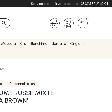
Service clients à votre écoute
+33 (0)5 57 21 62 94
0

& Mascara
Kits
Blanchiment dentaire
Onglerie
rown"
te
Personnalisation
LUME RUSSE MIXTE
EA BROWN"