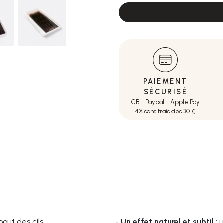
PAIEMENT
SÉCURISÉ
CB - Paypal - Apple Pay
4X sans frais dès 30 €
out des cils
-
Un effet naturel et subtil
: 