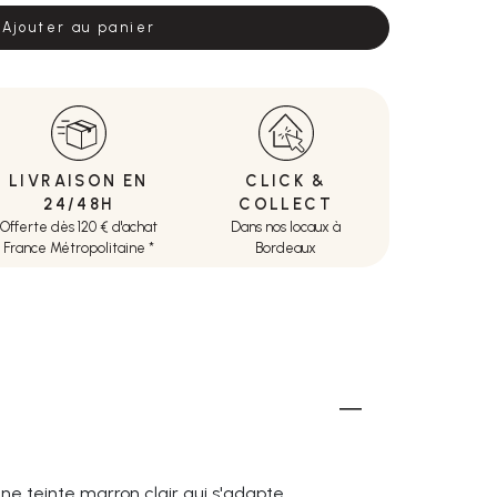
Ajouter au panier
LIVRAISON EN
CLICK &
24/48H
COLLECT
Offerte dès 120 € d'achat
Dans nos locaux à
France Métropolitaine *
Bordeaux
une teinte marron clair qui s'adapte