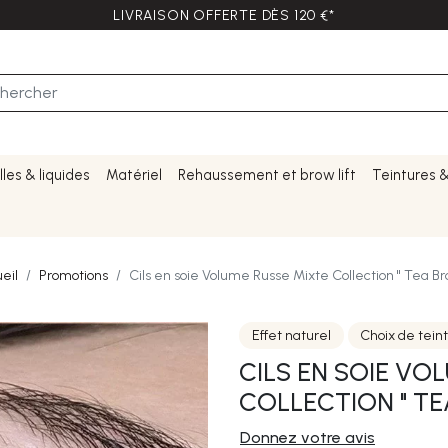
LIVRAISON OFFERTE DÈS 120 €*
lles & liquides
Matériel
Rehaussement et brow lift
Teintures 
eil
Promotions
Cils en soie Volume Russe Mixte Collection " Tea B
Effet naturel
Choix de tein
CILS EN SOIE VO
COLLECTION " T
Donnez votre avis