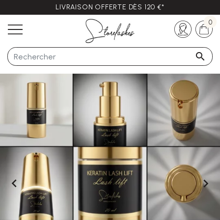
LIVRAISON OFFERTE DÈS 120 €*
Des questions ?
+33 (0)5 57 21 62 94
0


