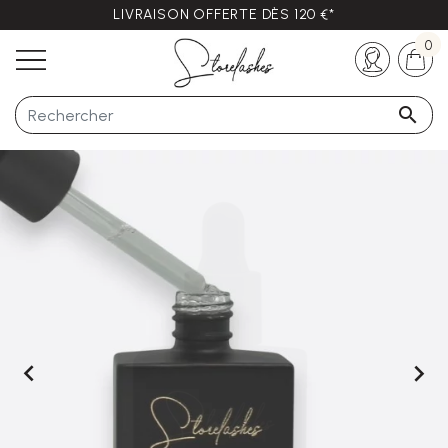
LIVRAISON OFFERTE DÈS 120 €*
Des questions ?
+33 (0)5 57 21 62 94
0


