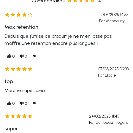





Commentaires
(3)





12/03/2025 14:55
Par Msbeauty
Max retention
Depuis que j’utilise ce produit je ne m’en lasse pas, il
m’offre une rétention encore plus longues !!
0
0
thumb_up
thumb_down
flag





07/03/2025 09:33
Par Elodie
top
Marche super bien.
0
0
thumb_up
thumb_down
flag





24/02/2025 11:45
Par au_beau_regard
super