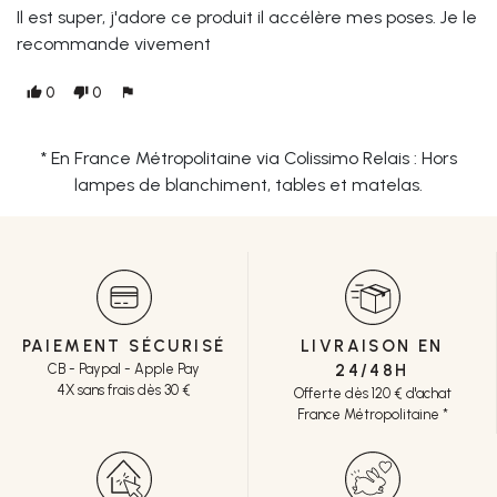
Il est super, j'adore ce produit il accélère mes poses. Je le
recommande vivement
0
0
thumb_up
thumb_down
flag
* En France Métropolitaine via Colissimo Relais : Hors
lampes de blanchiment, tables et matelas.
PAIEMENT SÉCURISÉ
LIVRAISON EN
CB - Paypal - Apple Pay
24/48H
4X sans frais dès 30 €
Offerte dès 120 € d'achat
France Métropolitaine *