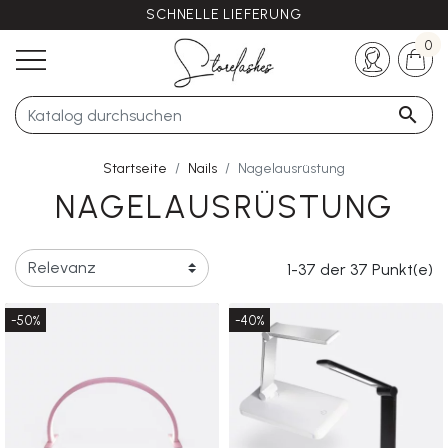
SCHNELLE LIEFERUNG
Haben Sie noch Fragen?
+33 (0)5 57 21 62 94
0

Startseite
Nails
Nagelausrüstung
NAGELAUSRÜSTUNG
1-37 der 37 Punkt(e)
-50%
-40%