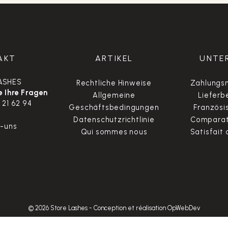
AKT
ARTIKEL
UNTE
ASHES
Rechtliche Hinweise
Zahlungsm
 Ihre Fragen
Allgemeine
Lieferb
 21 62 94
Geschäftsbedingungen
Französi
Datenschutzrichtlinie
Comparate
t-uns
Qui sommes nous
Satisfait
© 2026 Store Lashes
-
Conception et réalisation OpWebDev