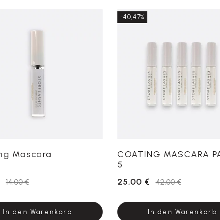
-40,47%
ng Mascara
COATING MASCARA P
5
25,00 €
14,00 €
42,00 €
In den Warenkorb
In den Warenkorb