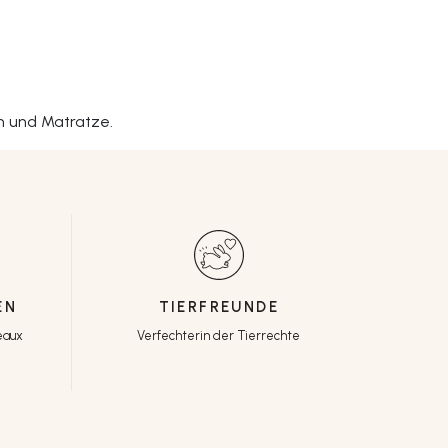
ch und Matratze.
EN
TIERFREUNDE
eaux
Verfechterin der Tierrechte