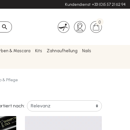
Kundendienst
+33 (0)5 57 21 62 94
0

rben & Mascara
Kits
Zahnaufhellung
Nails
 & Pflege
rtiert nach: