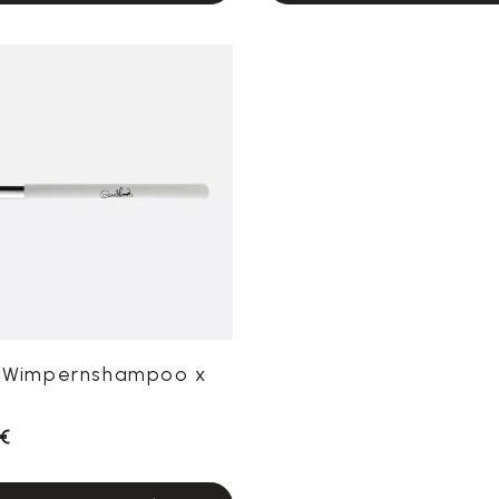
l Wimpernshampoo x
 €