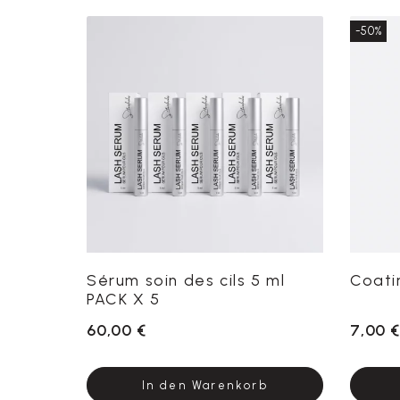
-50%
Sérum soin des cils 5 ml
Coati
PACK X 5
60,00 €
7,00 €
In den Warenkorb