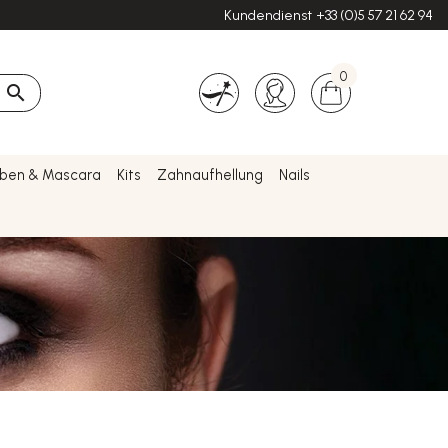
Kundendienst
+33 (0)5 57 21 62 94
0

rben & Mascara
Kits
Zahnaufhellung
Nails