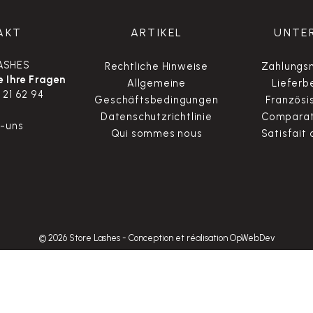
AKT
ARTIKEL
UNTE
ASHES
Rechtliche Hinweise
Zahlungsm
 Ihre Fragen
Allgemeine
Lieferb
 21 62 94
Geschäftsbedingungen
Französi
Datenschutzrichtlinie
Comparate
t-uns
Qui sommes nous
Satisfait
© 2026 Store Lashes
-
Conception et réalisation OpWebDev