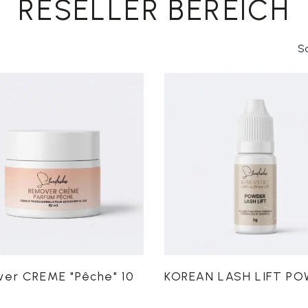
RESELLER BEREICH
So
er CREME "Pêche" 10
KOREAN LASH LIFT P