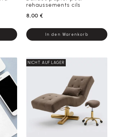
rehaussements cils
8,00 €
In den Warenkorb
NICHT AUF LAGER