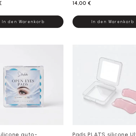
€
14,00 €
In den Warenkorb
In den Warenkorb
silicone auto-
Pads PLATS silicone Ul