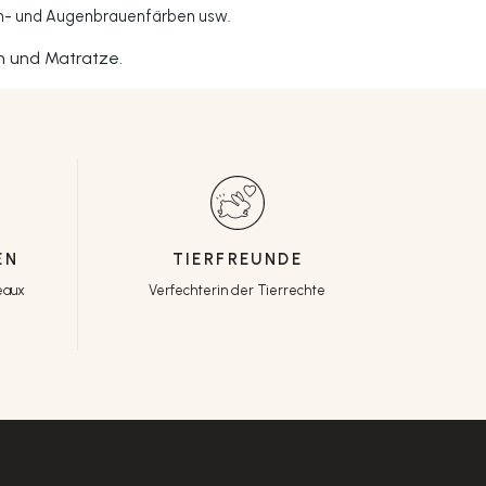
rn- und Augenbrauenfärben usw.
ch und Matratze.
EN
TIERFREUNDE
eaux
Verfechterin der Tierrechte