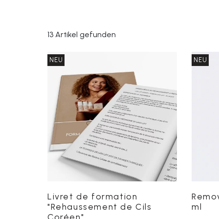
13 Artikel gefunden
NEU
NEU
Livret de formation
Remov
"Rehaussement de Cils
ml
Coréen"