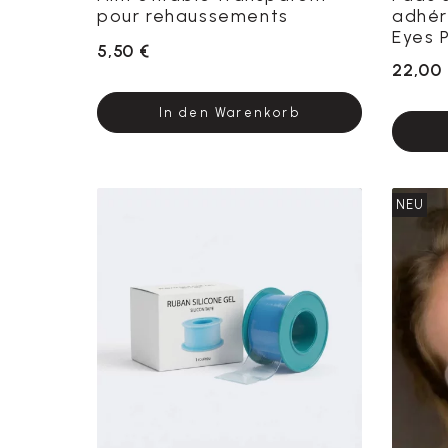
pour rehaussements
adhére
Eyes P
5,50 €
22,00
In den Warenkorb
NEU