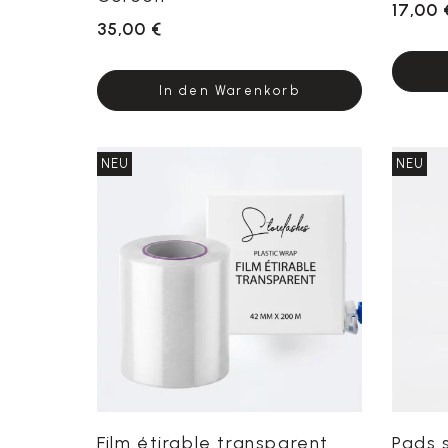
17,00 
35,00 €
In den Warenkorb
NEU
NEU
Film étirable transparent
Pads 