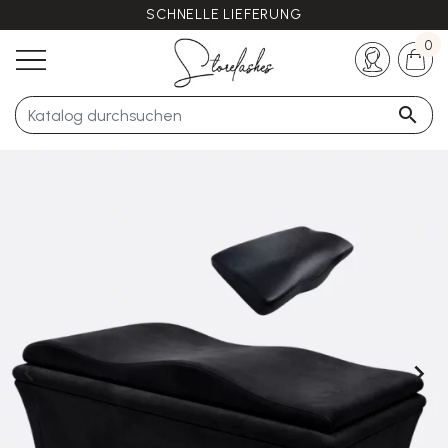
SCHNELLE LIEFERUNG
Haben Sie noch Fragen?
+33 (0)5 57 21 62 94
0


