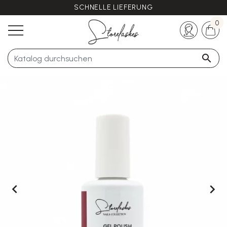
SCHNELLE LIEFERUNG
Haben Sie noch Fragen?
+33 (0)5 57 21 62 94
0


