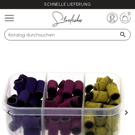
SCHNELLE LIEFERUNG
Haben Sie noch Fragen?
+33 (0)5 57 21 62 94
0


