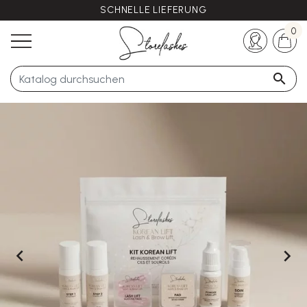
SCHNELLE LIEFERUNG
Haben Sie noch Fragen?
+33 (0)5 57 21 62 94
0


