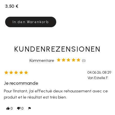
3,50 €
In den Warenkorb
KUNDENREZENSIONEN





Kommentare
(1)





04.06.26, 08:29
Von Estelle F.
Je recommande
Pour l’instant, j’ai effectué deux rehaussement avec ce
produit et le résultat est très bien.
0
0
thumb_up
thumb_down
flag