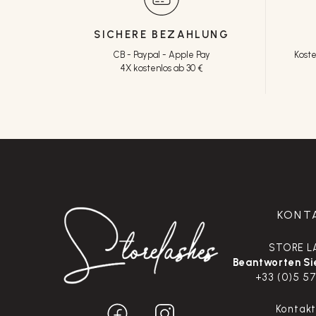
SICHERE BEZAHLUNG
CB - Paypal - Apple Pay
Koste
4X kostenlos ab 30 €
KONT
STORE L
Beantworten Sie
+33 (0)5 57
Kontak