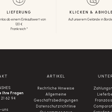
LIEFERUNG
KLICKEN & ABHOL
nlos ab einem Einkaufswert von
Auf unserem Gelände in Bord
120 €
Frankreich *
AKT
ARTIKEL
UNTE
ASHES
Rechtliche Hinweise
Zahlungsm
 Ihre Fragen
Allgemeine
Lieferb
 21 62 94
Geschäftsbedingungen
Französi
Datenschutzrichtlinie
Comparate
t-uns