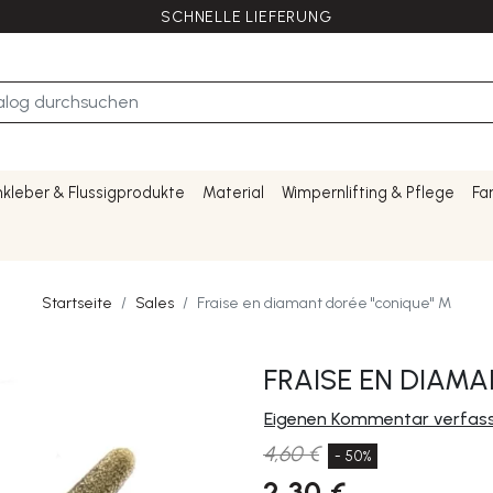
SCHNELLE LIEFERUNG
kleber & Flussigprodukte
Material
Wimpernlifting & Pflege
Fa
Startseite
Sales
Fraise en diamant dorée "conique" M
FRAISE EN DIAMA
Eigenen Kommentar verfas
4,60 €
- 50%
2,30 €