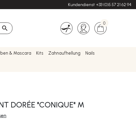
Kundendienst
+33 (0)5 57 21 62 94
0

rben & Mascara
Kits
Zahnaufhellung
Nails
NT DORÉE "CONIQUE" M
sen