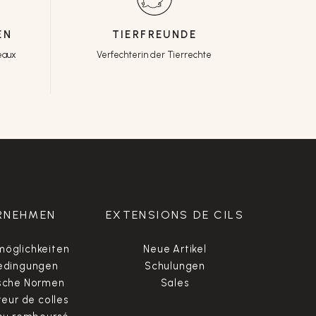
EN
TIERFREUNDE
eaux
Verfechterin der Tierrechte
RNEHMEN
EXTENSIONS DE CILS
öglichkeiten
Neue Artikel
edingungen
Schulungen
sche Normen
Sales
ur de colles