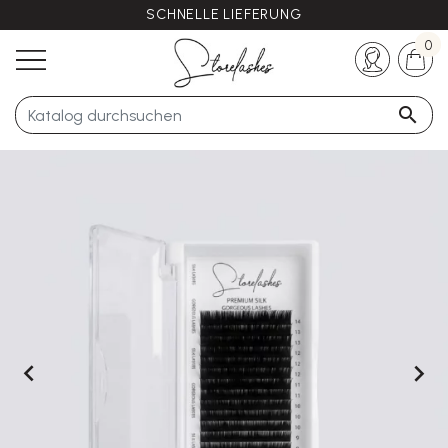
SCHNELLE LIEFERUNG
Haben Sie noch Fragen?
+33 (0)5 57 21 62 94
0


