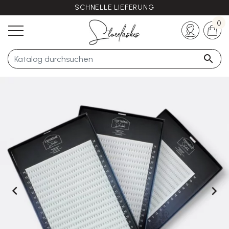
SCHNELLE LIEFERUNG
Haben Sie noch Fragen?
+33 (0)5 57 21 62 94
0


