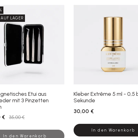
%
 AUF LAGER
gnetisches Etui aus
Kleber Extrême 5 ml - 0,5 b
eder mit 3 Pinzetten
Sekunde
n
30,00 €
 €
35,00 €
In den Warenkorb
In den Warenkorb