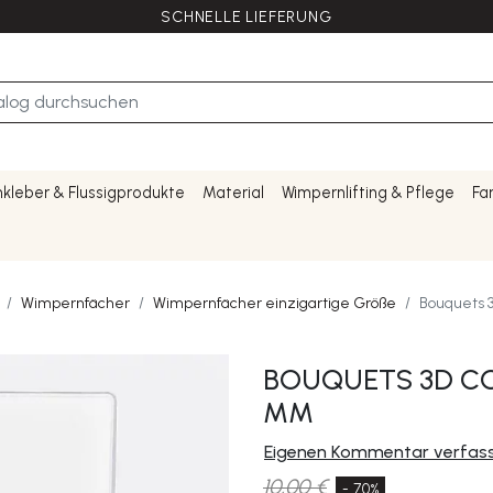
SCHNELLE LIEFERUNG
kleber & Flussigprodukte
Material
Wimpernlifting & Pflege
Fa
Wimpernfächer
Wimpernfächer einzigartige Größe
Bouquets 3
BOUQUETS 3D COL
MM
Eigenen Kommentar verfas
10,00 €
- 70%