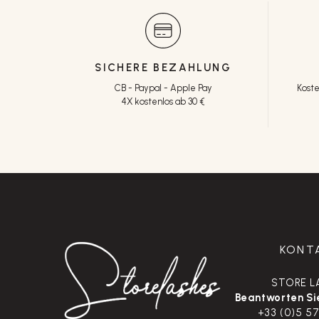
SICHERE BEZAHLUNG
CB - Paypal - Apple Pay
Koste
4X kostenlos ab 30 €
KONT
STORE L
Beantworten Sie
+33 (0)5 57