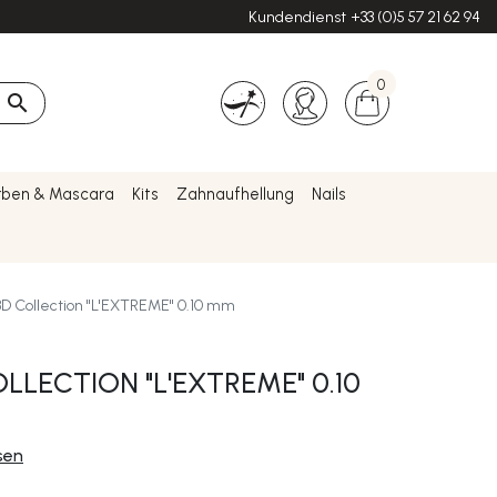
Kundendienst
+33 (0)5 57 21 62 94
0

rben & Mascara
Kits
Zahnaufhellung
Nails
D Collection "L'EXTREME" 0.10 mm
LECTION "L'EXTREME" 0.10
sen