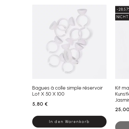
-28,57
NICHT
Bagues à colle simple réservoir
Kit ma
Lot X 50 X 100
Kunstl
Jasmi
5,80 €
25,00
In den Warenkorb