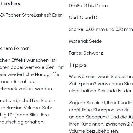
eLashes
Größe: 8 bis 14mm
D-Fächer StoreLashes? Es ist
Curl: C und D
Stärke: 0,07 mm und 0,10 mm
Material: Seide
ischem Format
Farbe: Schwarz
chen Effekt wünschen, ist
Tipps
paren dabei wertvolle Zeit: mit
Sie wiederholte Handgriffe.
Wie wäre es, wenn Sie bei Ih
je nach Anzahl der
Zeit sparen? Verwenden Sie
chmack variiert werden.
einer halben Sekunde ist der
et sind, schaffen Sie ein
Zögern Sie nicht, Ihrer Kundi
ein Russian Volume. Sehr
erhältliche Shampoo speziell
ig für jeden Blick: Ihre
an den Klebepunkt und die
Au
naufschlag erhalten.
Ihren Kundinnen, zwischen 2 
Volume beizubehalten.