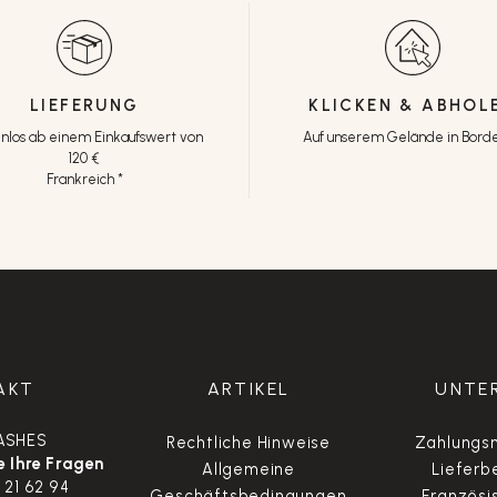
LIEFERUNG
KLICKEN & ABHOL
nlos ab einem Einkaufswert von
Auf unserem Gelände in Bord
120 €
Frankreich *
AKT
ARTIKEL
UNTE
ASHES
Rechtliche Hinweise
Zahlungsm
 Ihre Fragen
Allgemeine
Lieferb
 21 62 94
Geschäftsbedingungen
Französi