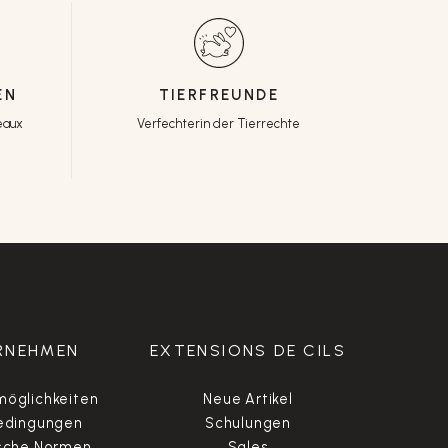
EN
TIERFREUNDE
eaux
Verfechterin der Tierrechte
RNEHMEN
EXTENSIONS DE CILS
öglichkeiten
Neue Artikel
edingungen
Schulungen
sche Normen
Sales