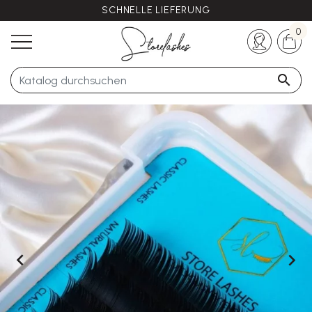
SCHNELLE LIEFERUNG
Haben Sie noch Fragen?
+33 (0)5 57 21 62 94
0


