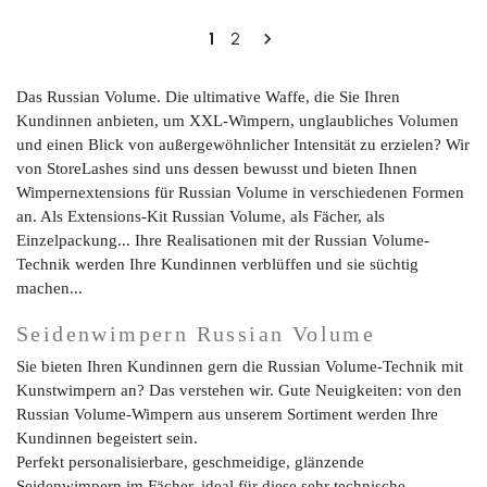
Weiter
1
2

Das Russian Volume. Die ultimative Waffe, die Sie Ihren
Kundinnen anbieten, um XXL-Wimpern, unglaubliches Volumen
und einen Blick von außergewöhnlicher Intensität zu erzielen? Wir
von StoreLashes sind uns dessen bewusst und bieten Ihnen
Wimpernextensions für Russian Volume in verschiedenen Formen
an. Als Extensions-Kit Russian Volume, als Fächer, als
Einzelpackung... Ihre Realisationen mit der Russian Volume-
Technik werden Ihre Kundinnen verblüffen und sie süchtig
machen...
Seidenwimpern Russian Volume
Sie bieten Ihren Kundinnen gern die Russian Volume-Technik mit
Kunstwimpern an? Das verstehen wir. Gute Neuigkeiten: von den
Russian Volume-Wimpern aus unserem Sortiment werden Ihre
Kundinnen begeistert sein.
Perfekt personalisierbare, geschmeidige, glänzende
Seidenwimpern im Fächer, ideal für diese sehr technische