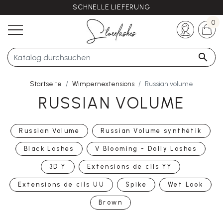
SCHNELLE LIEFERUNG
Haben Sie noch Fragen?
+33 (0)5 57 21 62 94
0

Startseite
Wimpernextensions
Russian volume
RUSSIAN VOLUME
Russian Volume
Russian Volume synthétik
Black Lashes
V Blooming - Dolly Lashes
3D Y
Extensions de cils YY
Extensions de cils UU
Spike
Wet Look
Brown