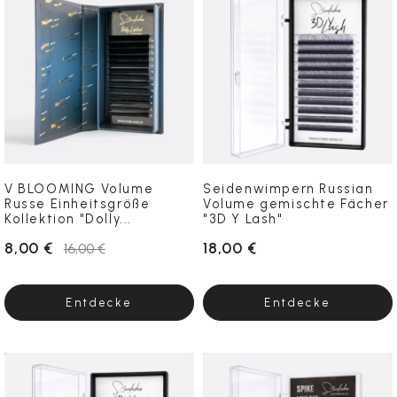
V BLOOMING Volume
Seidenwimpern Russian
Russe Einheitsgröße
Volume gemischte Fächer
Kollektion "Dolly...
"3D Y Lash"
8,00 €
18,00 €
16,00 €
Entdecke
Entdecke