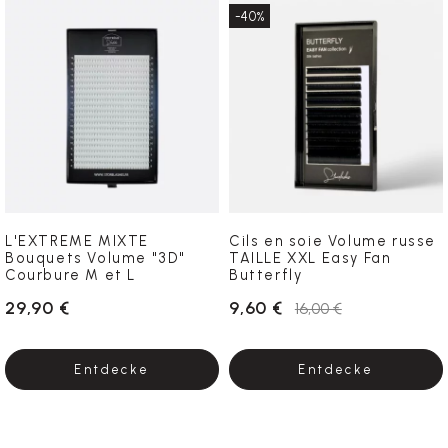
-40%
L'EXTREME MIXTE
Cils en soie Volume russe
Bouquets Volume "3D"
TAILLE XXL Easy Fan
Courbure M et L
Butterfly
29,90 €
9,60 €
16,00 €
Entdecke
Entdecke