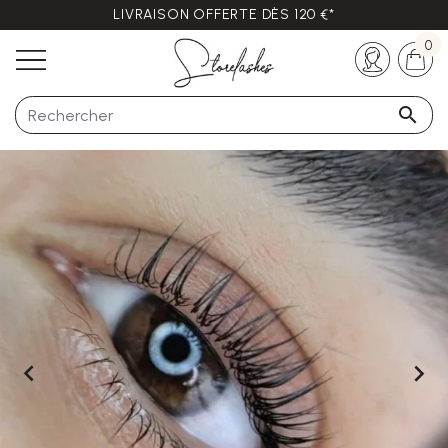
LIVRAISON OFFERTE DÈS 120 €*
Des questions ?
+33 (0)5 57 21 62 94
0


