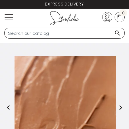
EXPRESS DELIVERY
Any questions ?
+33 (0)5 57 21 62 94
0


