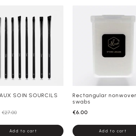
AUX SOIN SOURCILS
Rectangular nonwove
swabs
€6.00
€27.00
Add to cart
Add to cart