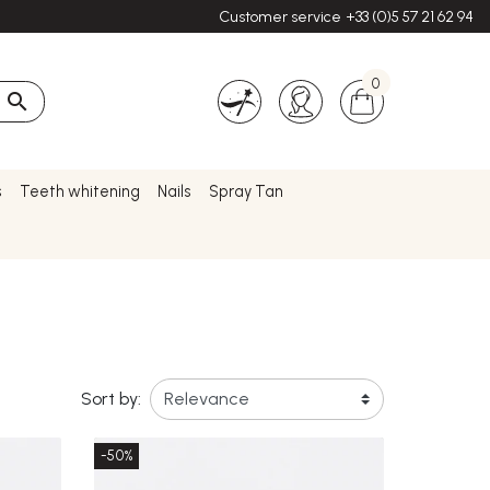
Customer service
+33 (0)5 57 21 62 94
0

s
Teeth whitening
Nails
Spray Tan
Sort by:
-50%