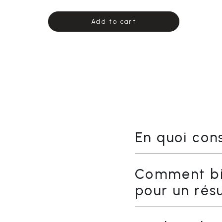
Add to cart
En quoi con
Comment bie
pour un rés