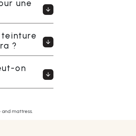
our une
 teinture
ra ?
eut-on
e and mattress.