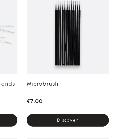
wands
Microbrush
€7.00
Discover