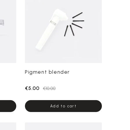
Pigment blender
€5.00
€10.00
Add to cart