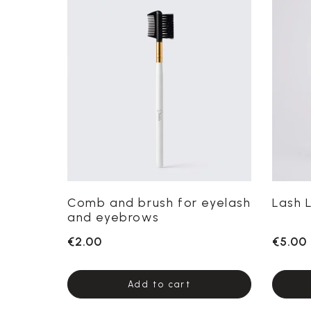
Comb and brush for eyelash
Lash L
and eyebrows
€2.00
€5.00
Add to cart