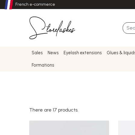
French e-commerce
Sales
News
Eyelash extensions
Glues & liquid
Formations
There are 17 products.