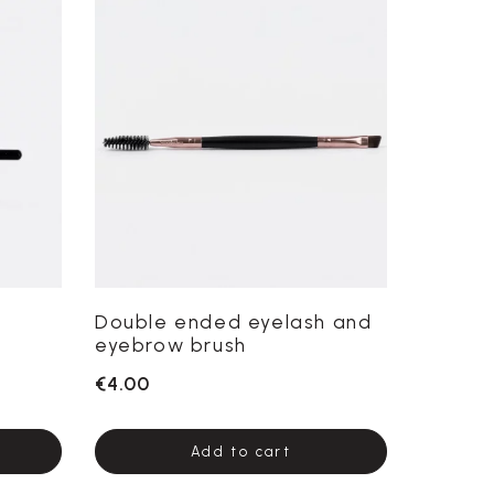
Double ended eyelash and
eyebrow brush
€4.00
Add to cart