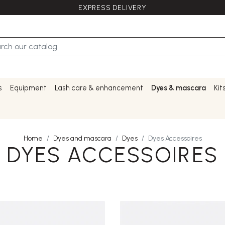
EXPRESS DELIVERY
s
Equipment
Lash care & enhancement
Dyes & mascara
Kit
Home
Dyes and mascara
Dyes
Dyes Accessoires
DYES ACCESSOIRES