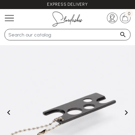
EXPRESS DELIVERY
Any questions ?
+33 (0)5 57 21 62 94
0


