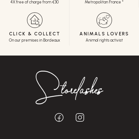
4X free of charge from €30
Metropolitan France *
CLICK & COLLECT
ANIMALS LOVERS
On our premises in Bordeaux
Animal rights activist