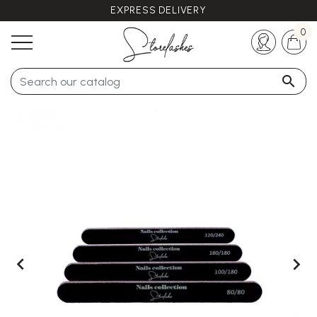
EXPRESS DELIVERY
Any questions ?
+33 (0)5 57 21 62 94
0


