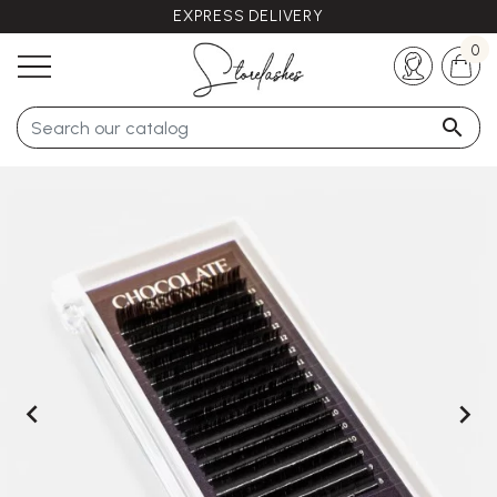
EXPRESS DELIVERY
Any questions ?
+33 (0)5 57 21 62 94
0


