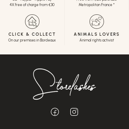
4X free of charge from €30
Metropolitan France *
CLICK & COLLECT
ANIMALS LOVERS
On our premises in Bordeaux
Animal rights activist