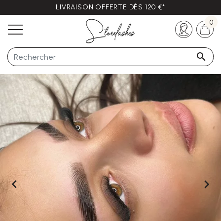
LIVRAISON OFFERTE DÈS 120 €*
Des questions ?
+33 (0)5 57 21 62 94
0


