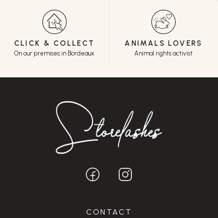
CLICK & COLLECT
ANIMALS LOVERS
On our premises in Bordeaux
Animal rights activist
CONTACT