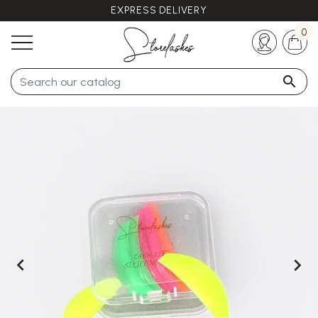
EXPRESS DELIVERY
Any questions ?
+33 (0)5 57 21 62 94
0


