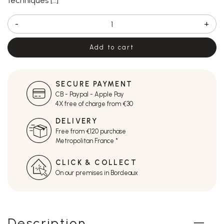
techniques […]
-
+
Add to cart
SECURE PAYMENT
CB - Paypal - Apple Pay
4X free of charge from €30
DELIVERY
Free from €120 purchase
Metropolitan France *
CLICK & COLLECT
On our premises in Bordeaux
Description