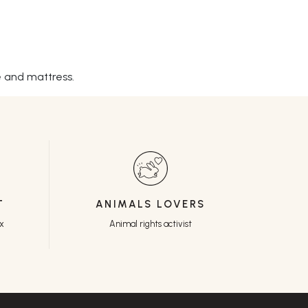
e and mattress.
T
ANIMALS LOVERS
ux
Animal rights activist