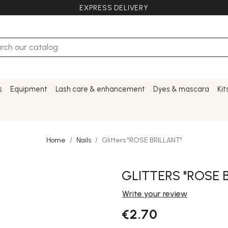
EXPRESS DELIVERY
s
Equipment
Lash care & enhancement
Dyes & mascara
Kit
Home
Nails
Glitters "ROSE BRILLANT"
GLITTERS "ROSE 
Write your review
€2.70