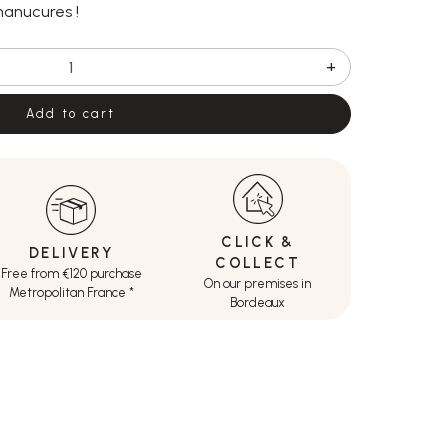
anucures !
+
Add to cart
CLICK &
DELIVERY
COLLECT
Free from €120 purchase
On our premises in
Metropolitan France *
Bordeaux