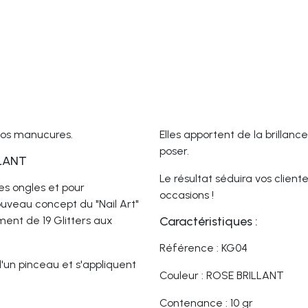
 vos manucures.
Elles apportent de la brillance 
poser.
LLANT
Le résultat séduira vos cliente
des ongles et pour
occasions !
ouveau concept du "Nail Art"
ment de 19 Glitters aux
Caractéristiques :
Référence : KG04
d'un pinceau et s'appliquent
Couleur : ROSE BRILLANT
Contenance : 10 gr