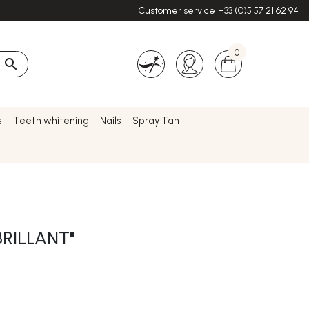
Customer service
+33 (0)5 57 21 62 94
0

s
Teeth whitening
Nails
Spray Tan
BRILLANT"