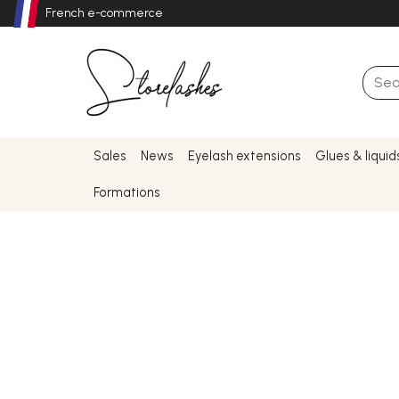
French e-commerce
Sales
News
Eyelash extensions
Glues & liquid
Formations