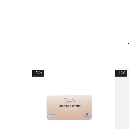
-50%
-40%