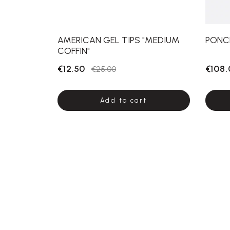
AMERICAN GEL TIPS "MEDIUM
PONC
COFFIN"
€12.50
€108.
€25.00
Add to cart