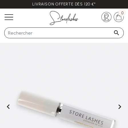
LIVRAISON OFFERTE DÈS 120 €*
Des questions ?
+33 (0)5 57 21 62 94
0


