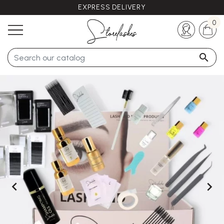
EXPRESS DELIVERY
Any questions ?
+33 (0)5 57 21 62 94
0


