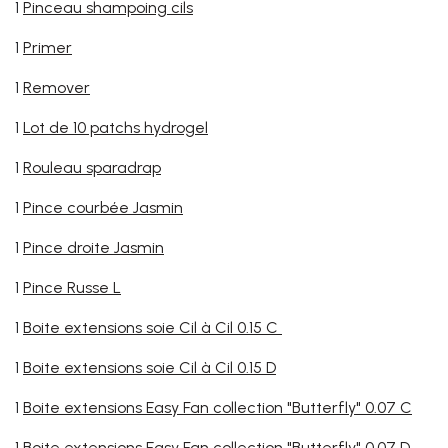
1
Pinceau shampoing cils
1
Primer
1
Remover
1
Lot de 10 patchs hydrogel
1
Rouleau sparadrap
1
Pince courbée Jasmin
1
Pince droite Jasmin
1
Pince Russe L
1
Boite extensions soie Cil à Cil 0.15 C
1
Boite extensions soie Cil à Cil 0.15 D
1
Boite extensions Easy Fan collection "Butterfly" 0.07 C
1 Boite extensions Easy Fan collection "Butterfly" 0.07 D