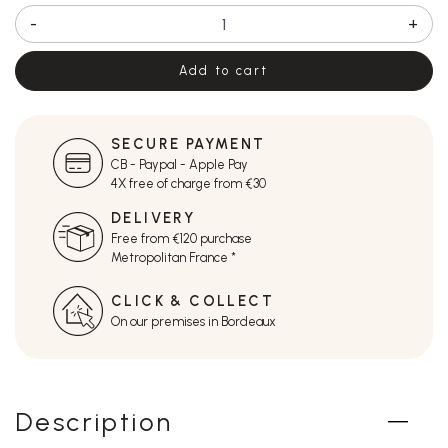
-
+
Add to cart
SECURE PAYMENT
CB - Paypal - Apple Pay
4X free of charge from €30
DELIVERY
Free from €120 purchase
Metropolitan France *
CLICK & COLLECT
On our premises in Bordeaux
Description