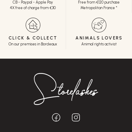
CB - Paypal - Apple Pay
Free from €120 purchase
4X free of charge from €30
Metropolitan France *
CLICK & COLLECT
ANIMALS LOVERS
On our premises in Bordeaux
Animal rights activist