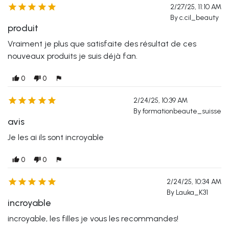





2/27/25, 11:10 AM
By c.cil_beauty
produit
Vraiment je plus que satisfaite des résultat de ces
nouveaux produits je suis déjà fan.
0
0
thumb_up
thumb_down
flag





2/24/25, 10:39 AM
By formationbeaute_suisse
avis
Je les ai ils sont incroyable
0
0
thumb_up
thumb_down
flag





2/24/25, 10:34 AM
By Lauka_K31
incroyable
incroyable, les filles je vous les recommandes!