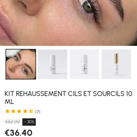
KIT REHAUSSEMENT CILS ET SOURCILS 10
ML





(7)
€52.00
- 30%
€36.40