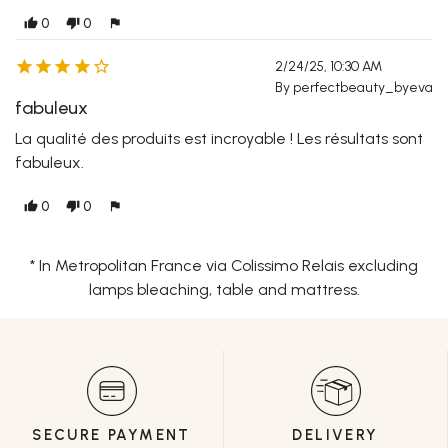
0
0
thumb_up
thumb_down
flag





2/24/25, 10:30 AM
By perfectbeauty_byeva
fabuleux
La qualité des produits est incroyable ! Les résultats sont
fabuleux.
0
0
thumb_up
thumb_down
flag
* In Metropolitan France via Colissimo Relais excluding
lamps bleaching, table and mattress.
SECURE PAYMENT
DELIVERY