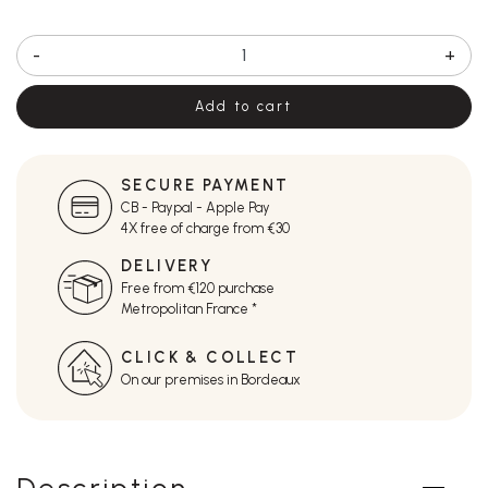
-
+
Add to cart
SECURE PAYMENT
CB - Paypal - Apple Pay
4X free of charge from €30
DELIVERY
Free from €120 purchase
Metropolitan France *
CLICK & COLLECT
On our premises in Bordeaux
Description