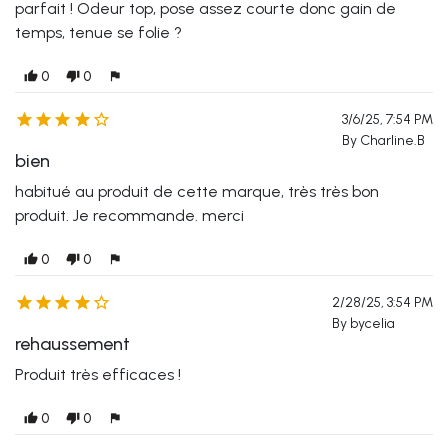
parfait ! Odeur top, pose assez courte donc gain de
temps, tenue se folie ?
0
0
thumb_up
thumb_down
flag





3/6/25, 7:54 PM
By Charline.B
bien
habitué au produit de cette marque, très très bon
produit. Je recommande. merci
0
0
thumb_up
thumb_down
flag





2/28/25, 3:54 PM
By bycelia
rehaussement
Produit très efficaces !
0
0
thumb_up
thumb_down
flag