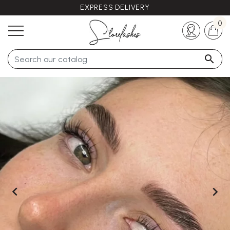
EXPRESS DELIVERY
Any questions ?
+33 (0)5 57 21 62 94
0


